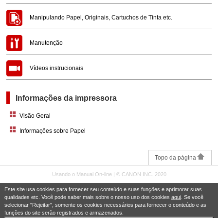
Manipulando Papel, Originais, Cartuchos de Tinta etc.
Manutenção
Vídeos instrucionais
Informações da impressora
Visão Geral
Informações sobre Papel
Topo da página
Usando o Manual On-line
| © CANON INC. 2020
Este site usa cookies para fornecer seu conteúdo e suas funções e aprimorar suas
qualidades etc. Você pode saber mais sobre o nosso uso dos cookies
aqui
. Se você
selecionar "Rejeitar", somente os cookies necessários para fornecer o conteúdo e as
funções do site serão registrados e armazenados.