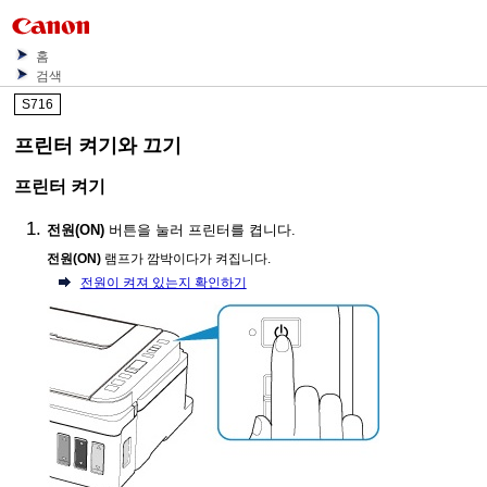
홈
검색
S716
프린터 켜기와 끄기
프린터
켜기
전원
(ON)
버튼을 눌러
프린터
를 켭니다.
전원
(ON)
램프가 깜박이다가 켜집니다.
전원이 켜져 있는지 확인하기