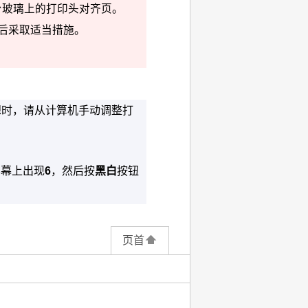
台玻璃
上的打印头对齐页。
后采取适当措施。
想时，请从计算机手动调整打
屏幕上出现
6
，然后按
黑白
按钮
页首