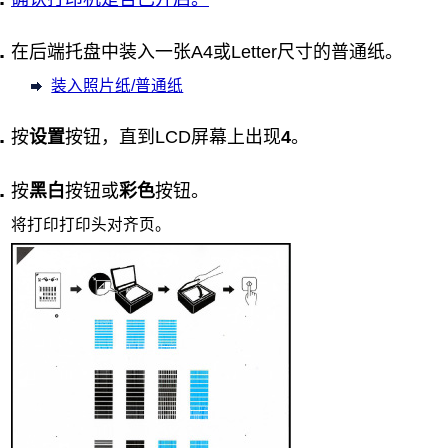
在
后端托盘
中装入一张A4或Letter尺寸的普通纸。
装入照片纸/普通纸
按
设置
按钮，直到
LCD
屏幕上出现
4
。
按
黑白
按钮或
彩色
按钮。
将打印打印头对齐页。