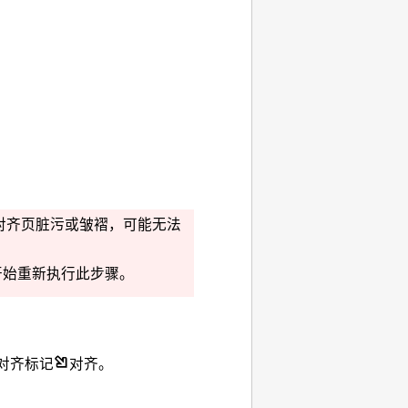
对齐页脏污或皱褶，可能无法
开始重新执行此步骤。
对齐标记
对齐。