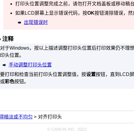
打印头位置调整完成之前，请勿打开
文档盖板
或移动
稿
如果
LCD
屏幕上显示错误代码，按
OK
按钮清除错误，然
出现错误时
注释
对于
Windows
，按以上描述调整打印头位置后打印效果仍不理
印头位置。
手动调整打印头位置
要打印和检查当前打印头位置调整值，按
设置
按钮，直到
LCD
或
彩色
按钮。
得暗淡或不均匀
对齐打印头
© CANON INC. 2022