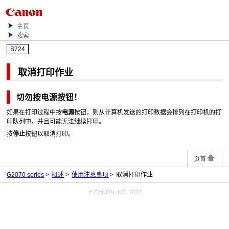
主页
搜索
S724
取消打印作业
切勿按
电源
按钮！
如果在打印过程中按
电源
按钮，则从计算机发送的打印数据会排列在
打印机
的打
印队列中，并且可能无法继续打印。
按
停止
按钮以取消打印。
页首
G2070 series
概述
使用注意事项
取消打印作业
© CANON INC. 2022