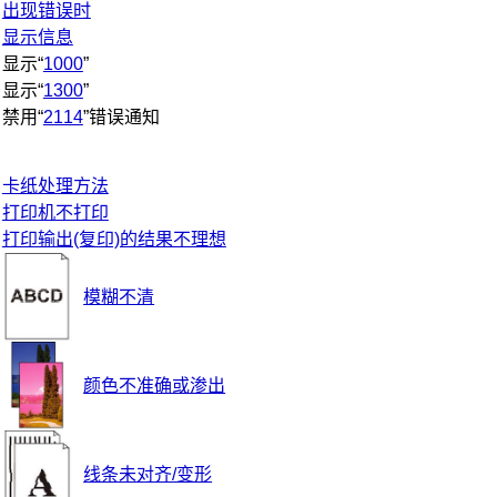
出现错误时
显示信息
显示“
1000
”
显示“
1300
”
禁用“
2114
”错误通知
卡纸处理方法
打印机不打印
打印输出(复印)的结果不理想
模糊不清
颜色不准确或渗出
线条未对齐/变形