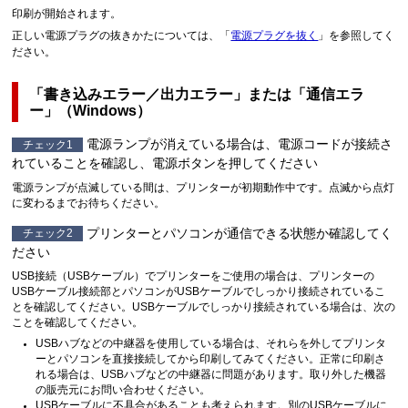
印刷が開始されます。
正しい電源プラグの抜きかたについては、「
電源プラグを抜く
」を参照してく
ださい。
「書き込みエラー／出力エラー」または「通信エラ
ー」（
Windows
）
電源
ランプが消えている場合は、電源コードが接続さ
チェック1
れていることを確認し、
電源
ボタンを押してください
電源
ランプが点滅している間は、プリンターが初期動作中です。
点滅から点灯
に変わるまでお待ちください。
プリンターとパソコンが通信できる状態か確認してく
チェック2
ださい
USB
接続（
USB
ケーブル）でプリンターをご使用の場合は、プリンターの
USBケーブル接続部とパソコンが
USB
ケーブルでしっかり接続されているこ
とを確認してください。
USB
ケーブルでしっかり接続されている場合は、次の
ことを確認してください。
USB
ハブなどの中継器を使用している場合は、それらを外してプリンタ
ーとパソコンを直接接続してから印刷してみてください。
正常に印刷さ
れる場合は、
USB
ハブなどの中継器に問題があります。
取り外した機器
の販売元にお問い合わせください。
USB
ケーブルに不具合があることも考えられます。
別の
USB
ケーブルに