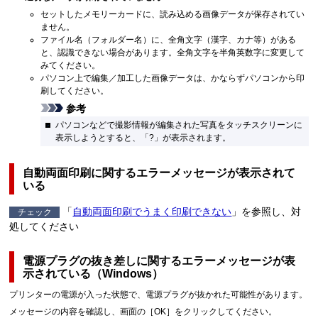
セットしたメモリーカードに、読み込める画像データが保存されてい
ません。
ファイル名（フォルダー名）に、全角文字（漢字、カナ等）がある
と、認識できない場合があります。
全角文字を半角英数字に変更して
みてください。
パソコン上で編集／加工した画像データは、かならずパソコンから印
刷してください。
参考
パソコンなどで撮影情報が編集された写真をタッチスクリーンに
表示しようとすると、「?」が表示されます。
自動両面印刷に関するエラーメッセージが表示されて
いる
「
自動両面印刷でうまく印刷できない
」を参照し、対
チェック
処してください
電源プラグの抜き差しに関するエラーメッセージが表
示されている（
Windows
）
プリンターの電源が入った状態で、電源プラグが抜かれた可能性があります。
メッセージの内容を確認し、画面の［
OK
］をクリックしてください。