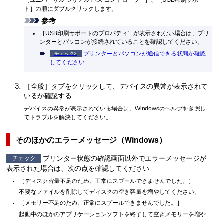
［
ユニバーサル シリアル バス コントローラー
］、［
USB印刷サポー
ト
］の順にダブルクリックします。
参考
［
USB印刷サポートのプロパティ
］が表示されない場合は、プリ
ンターとパソコンが接続されていることを確認してください。
プリンターとパソコンが通信できる状態か確認
チェック2
してください
［
全般
］タブをクリックして、デバイスの異常が表示されて
いるか確認する
デバイスの異常が表示されている場合は、
Windows
のヘルプを参照し
てトラブルを解決してください。
そのほかのエラーメッセージ（
Windows
）
プリンター状態の確認画面以外でエラーメッセージが
チェック
表示された場合は、次の点を確認してください
［
ディスク容量不足のため、正常にスプールできませんでした。
］
不要なファイルを削除してディスクの空き容量を増やしてください。
［
メモリー不足のため、正常にスプールできませんでした。
］
起動中のほかのアプリケーションソフトを終了して空きメモリーを増や