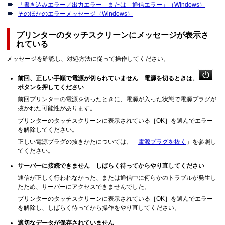
「書き込みエラー／出力エラー」または「通信エラー」（Windows）
そのほかのエラーメッセージ（Windows）
プリンターのタッチスクリーンにメッセージが表示さ
れている
メッセージを確認し、対処方法に従って操作してください。
前回、正しい手順で電源が切られていません 電源を切るときは、
ボタンを押してください
前回プリンターの電源を切ったときに、電源が入った状態で電源プラグが
抜かれた可能性があります。
プリンターのタッチスクリーンに表示されている［
OK
］を選んでエラー
を解除してください。
正しい電源プラグの抜きかたについては、「
電源プラグを抜く
」を参照し
てください。
サーバーに接続できません しばらく待ってからやり直してください
通信が正しく行われなかった、または通信中に何らかのトラブルが発生し
たため、サーバーにアクセスできませんでした。
プリンターのタッチスクリーンに表示されている［
OK
］を選んでエラー
を解除し、しばらく待ってから操作をやり直してください。
適切なデータが保存されていません