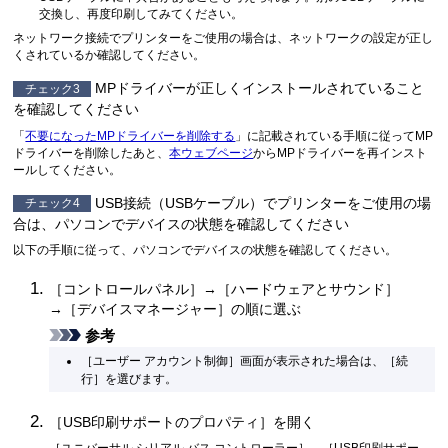
交換し、再度印刷してみてください。
ネットワーク接続でプリンターをご使用の場合は、ネットワークの設定が正し
くされているか確認してください。
MPドライバーが正しくインストールされていること
チェック3
を確認してください
「
不要になったMPドライバーを削除する
」に記載されている手順に従ってMP
ドライバーを削除したあと、
本ウェブページ
からMPドライバーを再インスト
ールしてください。
USB
接続（
USB
ケーブル）でプリンターをご使用の場
チェック4
合は、パソコンでデバイスの状態を確認してください
以下の手順に従って、パソコンでデバイスの状態を確認してください。
［
コントロールパネル
］→［
ハードウェアとサウンド
］
→［
デバイスマネージャー
］の順に選ぶ
参考
［
ユーザー アカウント制御
］画面が表示された場合は、［
続
行
］を選びます。
［
USB印刷サポートのプロパティ
］を開く