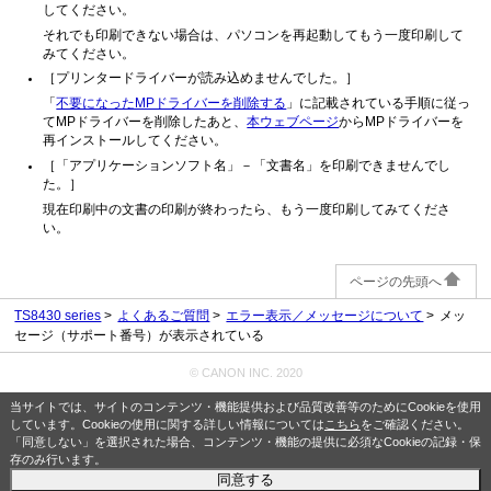
してください。
それでも印刷できない場合は、パソコンを再起動してもう一度印刷して
みてください。
［
プリンタードライバーが読み込めませんでした。
］
「
不要になったMPドライバーを削除する
」に記載されている手順に従っ
てMPドライバーを削除したあと、
本ウェブページ
からMPドライバーを
再インストールしてください。
［
「アプリケーションソフト名」－「文書名」を印刷できませんでし
た。
］
現在印刷中の文書の印刷が終わったら、もう一度印刷してみてくださ
い。
ページの先頭へ
TS8430 series
よくあるご質問
エラー表示／メッセージについて
メッ
セージ（サポート番号）が表示されている
© CANON INC. 2020
当サイトでは、サイトのコンテンツ・機能提供および品質改善等のためにCookieを使用
しています。Cookieの使用に関する詳しい情報については
こちら
をご確認ください。
「同意しない」を選択された場合、コンテンツ・機能の提供に必須なCookieの記録・保
存のみ行います。
同意する