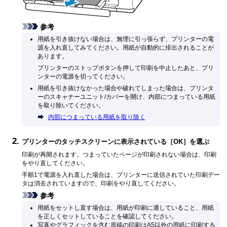
参考
用紙を引き抜けない場合は、無理に引っ張らず、プリンターの電
源を入れ直してみてください。
用紙が自動的に排出されることが
あります。
プリンターの
ストップ
ボタンを押して印刷を中止したあと、プリ
ンターの電源を切ってください。
用紙を引き抜けなかった場合や破れてしまった場合は、プリンタ
ーのスキャナーユニット/カバーを開け、内部につまっている用紙
を取り除いてください。
内部につまっている用紙を取り除く
プリンターのタッチスクリーンに表示されている［
OK
］を選ぶ
印刷が再開されます。
つまっていたページが印刷されない場合は、印刷
をやり直してください。
手順1で電源を入れ直した場合は、プリンターに送信されていた印刷デー
タは消去されていますので、印刷をやり直してください。
参考
用紙をセットし直す場合は、用紙が印刷に適していること、用紙
を正しくセットしていることを確認してください。
写真やグラフィックを含む原稿の印刷はA5以外の用紙に印刷する