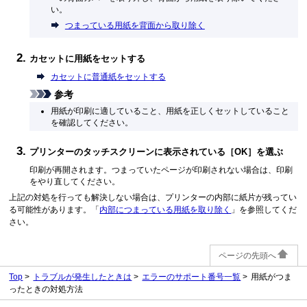
い。
つまっている用紙を背面から取り除く
カセットに用紙をセットする
カセットに普通紙をセットする
参考
用紙が印刷に適していること、用紙を正しくセットしていること
を確認してください。
プリンターのタッチスクリーンに表示されている［
OK
］を選ぶ
印刷が再開されます。
つまっていたページが印刷されない場合は、印刷
をやり直してください。
上記の対処を行っても解決しない場合は、プリンターの内部に紙片が残ってい
る可能性があります。
「
内部につまっている用紙を取り除く
」を参照してくだ
さい。
ページの先頭へ
Top
トラブルが発生したときは
エラーのサポート番号一覧
用紙がつま
ったときの対処方法