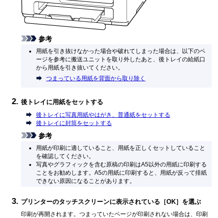
参考
用紙を引き抜けなかった場合や破れてしまった場合は、以下のペ
ージを参考に搬送ユニットを取り外したあと、後トレイの給紙口
から用紙を引き抜いてください。
つまっている用紙を背面から取り除く
後トレイに用紙をセットする
後トレイに写真用紙やはがき、普通紙をセットする
後トレイに封筒をセットする
参考
用紙が印刷に適していること、用紙を正しくセットしていること
を確認してください。
写真やグラフィックを含む原稿の印刷はA5以外の用紙に印刷する
ことをお勧めします。
A5の用紙に印刷すると、用紙が反って排紙
できない原因になることがあります。
プリンターのタッチスクリーンに表示されている［
OK
］を選ぶ
印刷が再開されます。
つまっていたページが印刷されない場合は、印刷