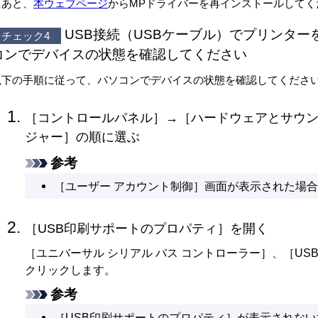
たあと、
本ウェブページ
からMPドライバーを再インストールしてく
USB
接続（
USB
ケーブル）でプリンター
チェック4
コンでデバイスの状態を確認してください
以下の手順に従って、パソコンでデバイスの状態を確認してくださ
［
コントロールパネル
］→［
ハードウェアとサウ
ジャー
］の順に選ぶ
参考
［
ユーザー アカウント制御
］画面が表示された場
［
USB印刷サポートのプロパティ
］を開く
［
ユニバーサル シリアル バス コントローラー
］、［
US
クリックします。
参考
［
USB印刷サポートのプロパティ
］が表示されない