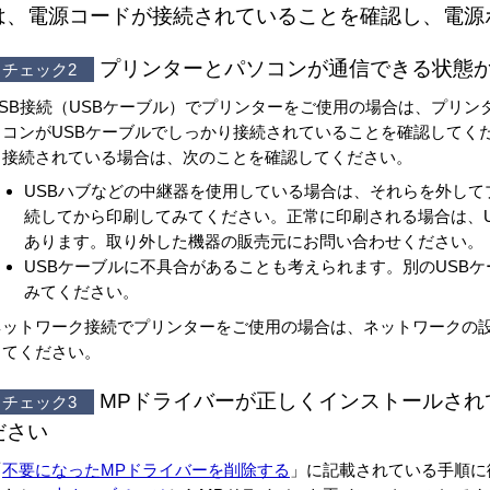
は、電源コードが接続されていることを確認し、電源
プリンターとパソコンが通信できる状態
チェック2
SB
接続（
USB
ケーブル）でプリンターをご使用の場合は、プリンタ
ソコンが
USB
ケーブルでしっかり接続されていることを確認してく
り接続されている場合は、次のことを確認してください。
USB
ハブなどの中継器を使用している場合は、それらを外して
続してから印刷してみてください。
正常に印刷される場合は、
あります。
取り外した機器の販売元にお問い合わせください。
USB
ケーブルに不具合があることも考えられます。
別の
USB
ケ
みてください。
ネットワーク接続でプリンターをご使用の場合は、ネットワークの
してください。
MPドライバーが正しくインストールされ
チェック3
ださい
「
不要になったMPドライバーを削除する
」に記載されている手順に