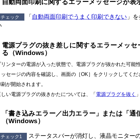
自動両面印刷に関するエラーメッセージが表
「
自動両面印刷でうまく印刷できない
」を
チェック
い
電源プラグの抜き差しに関するエラーメッセ
る（
Windows
）
プリンターの電源が入った状態で、電源プラグが抜かれた可能
メッセージの内容を確認し、画面の［
OK
］をクリックしてくだ
印刷が開始されます。
正しい電源プラグの抜きかたについては、「
電源プラグを抜く
「書き込みエラー／出力エラー」または「通
（
Windows
）
ステータスバーが消灯し、液晶モニター
チェック1