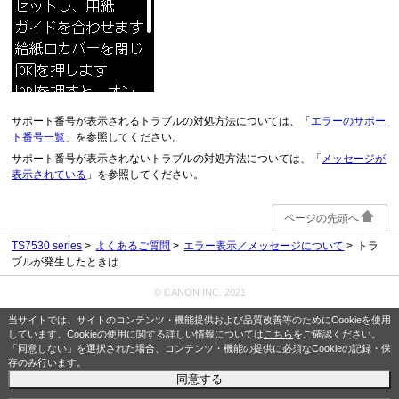
サポート番号が表示されるトラブルの対処方法については、「
エラーのサポー
ト番号一覧
」を参照してください。
サポート番号が表示されないトラブルの対処方法については、「
メッセージが
表示されている
」を参照してください。
ページの先頭へ
TS7530 series
よくあるご質問
エラー表示／メッセージについて
トラ
ブルが発生したときは
© CANON INC. 2021
当サイトでは、サイトのコンテンツ・機能提供および品質改善等のためにCookieを使用
しています。Cookieの使用に関する詳しい情報については
こちら
をご確認ください。
「同意しない」を選択された場合、コンテンツ・機能の提供に必須なCookieの記録・保
存のみ行います。
同意する