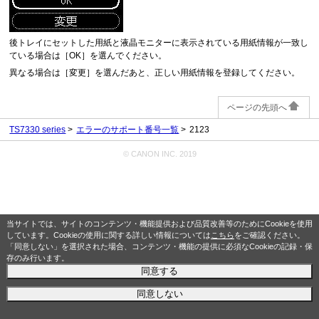
後トレイにセットした用紙と液晶モニターに表示されている用紙情報が一致し
ている場合は［
OK
］を選んでください。
異なる場合は［
変更
］を選んだあと、正しい用紙情報を登録してください。
ページの先頭へ
TS7330 series
エラーのサポート番号一覧
2123
© CANON INC. 2019
当サイトでは、サイトのコンテンツ・機能提供および品質改善等のためにCookieを使用
しています。Cookieの使用に関する詳しい情報については
こちら
をご確認ください。
「同意しない」を選択された場合、コンテンツ・機能の提供に必須なCookieの記録・保
存のみ行います。
同意する
同意しない