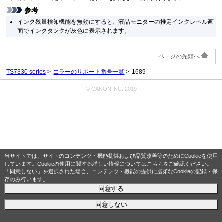
参考
インク残量検知機能を無効にすると、液晶モニターの推定インクレベル画
面でインクタンクが灰色に表示されます。
ページの先頭へ
TS7330 series
エラーのサポート番号一覧
1689
© CANON INC. 2019
当サイトでは、サイトのコンテンツ・機能提供および品質改善等のためにCookieを使用
しています。Cookieの使用に関する詳しい情報については
こちら
をご確認ください。
「同意しない」を選択された場合、コンテンツ・機能の提供に必須なCookieの記録・保
存のみ行います。
同意する
同意しない