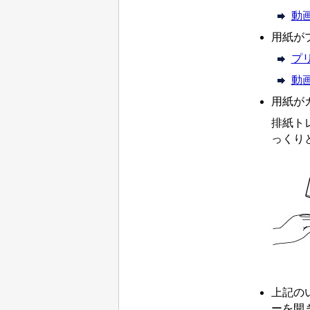
動
用紙が
プ
動
用紙が
排紙ト
っくり
上記の
ーを開