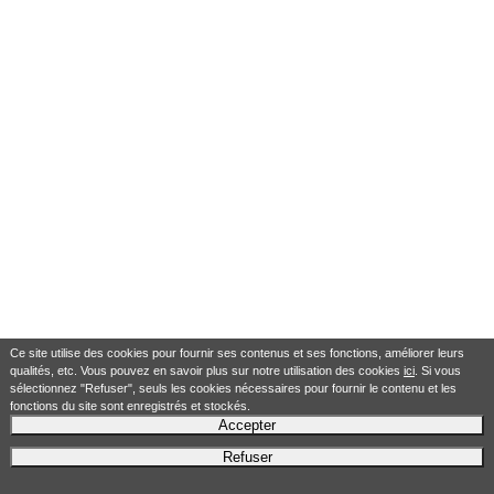
Ce site utilise des cookies pour fournir ses contenus et ses fonctions, améliorer leurs
qualités, etc. Vous pouvez en savoir plus sur notre utilisation des cookies
ici
. Si vous
sélectionnez "Refuser", seuls les cookies nécessaires pour fournir le contenu et les
fonctions du site sont enregistrés et stockés.
Accepter
Refuser