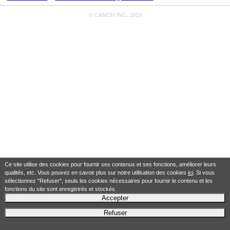
© CANON INC. 2019
Ce site utilise des cookies pour fournir ses contenus et ses fonctions, améliorer leurs
qualités, etc. Vous pouvez en savoir plus sur notre utilisation des cookies
ici
. Si vous
sélectionnez "Refuser", seuls les cookies nécessaires pour fournir le contenu et les
fonctions du site sont enregistrés et stockés.
Accepter
Refuser