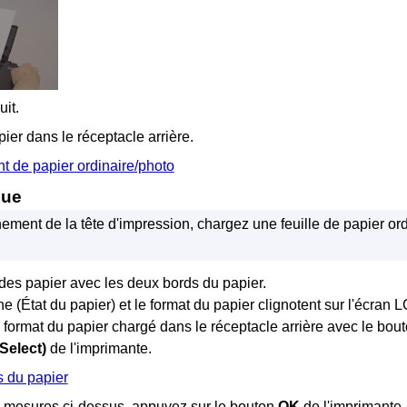
it.
pier dans le
réceptacle arrière
.
 de papier ordinaire/photo
que
nement de la tête d'impression, chargez une feuille de papier or
des papier
avec les deux bords du papier.
ne (État du papier) et le format du papier clignotent sur l'écran
L
e format du papier chargé dans le
réceptacle arrière
avec le bou
Select)
de l'imprimante
.
 du papier
es mesures ci-dessus, appuyez sur le bouton
OK
de l'
imprimante
.