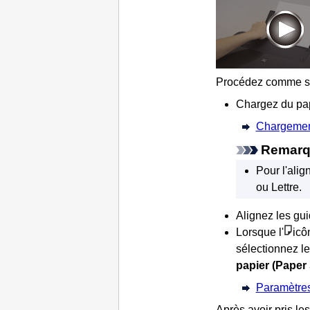
Procédez comme su
Chargez du pa
Chargement
Remar
Pour l'alig
ou Lettre.
Alignez les
gui
Lorsque l'
icô
sélectionnez l
papier
(Paper 
Paramètres
Après avoir pris l