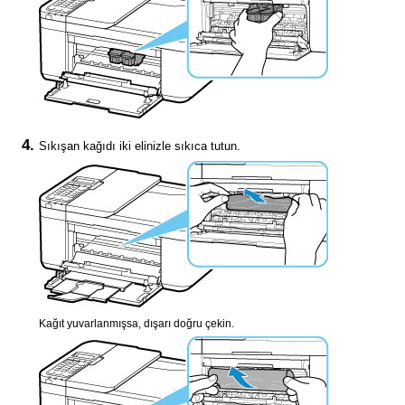
Sıkışan kağıdı iki elinizle sıkıca tutun.
Kağıt yuvarlanmışsa, dışarı doğru çekin.