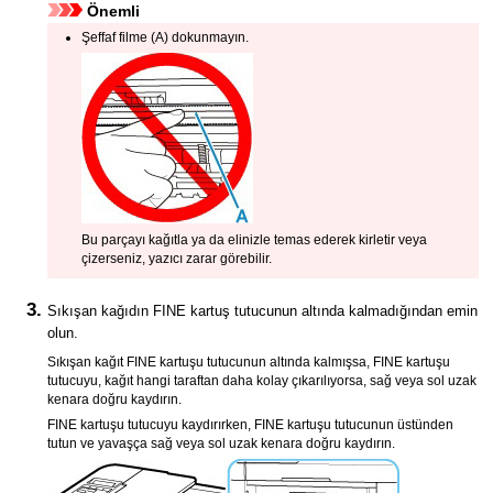
Önemli
Şeffaf filme (A) dokunmayın.
Bu parçayı kağıtla ya da elinizle temas ederek kirletir veya
çizerseniz,
yazıcı
zarar görebilir.
Sıkışan kağıdın
FINE kartuş tutucunun
altında kalmadığından emin
olun.
Sıkışan kağıt
FINE kartuşu tutucunun
altında kalmışsa,
FINE kartuşu
tutucuyu
, kağıt hangi taraftan daha kolay çıkarılıyorsa, sağ veya sol uzak
kenara doğru kaydırın.
FINE kartuşu tutucuyu
kaydırırken,
FINE kartuşu tutucunun
üstünden
tutun ve yavaşça sağ veya sol uzak kenara doğru kaydırın.