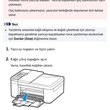
olduktan sonra
yazıcıyı
kapatın.
Yazıcıyı
kapatırken güç kablosunun fişini
çekmeyin.
Güç kablosunu çıkarırsanız,
yazıcının
belleğinde depolanan tüm fakslar
silinir.
Not
Yazdırma sırasında kağıt sıkışırsa ve kağıdı çıkartmak için
yazıcıyı
kapatmanız gerekirse
yazıcıyı
kapatmadan önce yazdırmayı durdurmak
için
Durdur
(Stop)
düğmesine basın.
Yazıcıyı
kapatın ve fişini çekin.
Kağıt çıkış kapağını
açın.
Varsa,
kasetteki
kağıtları çıkarın.