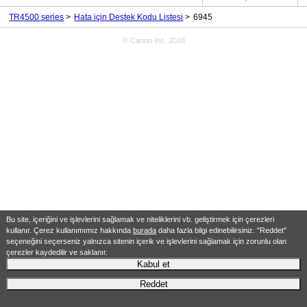
TR4500 series
Hata için Destek Kodu Listesi
6945
© Canon Inc. 2018
Bu site, içeriğini ve işlevlerini sağlamak ve niteliklerini vb. geliştirmek için çerezleri
kullanır. Çerez kullanımımız hakkında
burada
daha fazla bilgi edinebilirsiniz. "Reddet"
seçeneğini seçerseniz yalnızca sitenin içerik ve işlevlerini sağlamak için zorunlu olan
çerezler kaydedilir ve saklanır.
Kabul et
Reddet