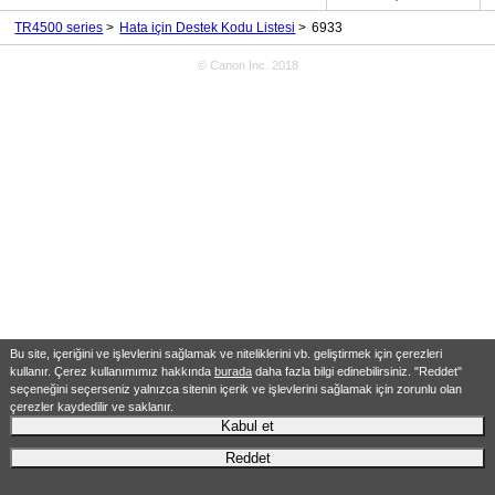
TR4500 series
Hata için Destek Kodu Listesi
6933
© Canon Inc. 2018
Bu site, içeriğini ve işlevlerini sağlamak ve niteliklerini vb. geliştirmek için çerezleri
kullanır. Çerez kullanımımız hakkında
burada
daha fazla bilgi edinebilirsiniz. "Reddet"
seçeneğini seçerseniz yalnızca sitenin içerik ve işlevlerini sağlamak için zorunlu olan
çerezler kaydedilir ve saklanır.
Kabul et
Reddet