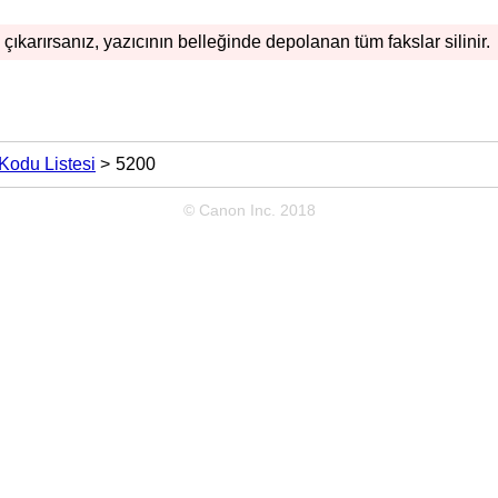
çıkarırsanız,
yazıcının
belleğinde depolanan tüm fakslar silinir.
Kodu Listesi
5200
© Canon Inc. 2018