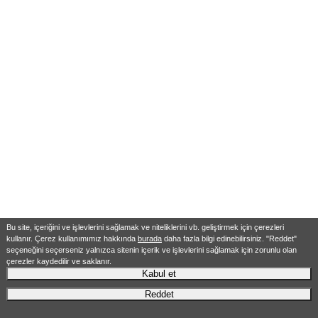
Bu site, içeriğini ve işlevlerini sağlamak ve niteliklerini vb. geliştirmek için çerezleri
kullanır. Çerez kullanımımız hakkında
burada
daha fazla bilgi edinebilirsiniz. "Reddet"
seçeneğini seçerseniz yalnızca sitenin içerik ve işlevlerini sağlamak için zorunlu olan
çerezler kaydedilir ve saklanır.
Kabul et
Reddet