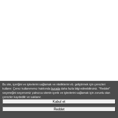
Bu site, içeriğini ve işlevlerini sağlamak ve niteliklerini vb. geliştirmek için çerezleri
kullanır. Çerez kullanımımız hakkında
burada
daha fazla bilgi edinebilirsiniz. "Reddet"
seçeneğini seçerseniz yalnızca sitenin içerik ve işlevlerini sağlamak için zorunlu olan
çerezler kaydedilir ve saklanır.
Kabul et
Reddet