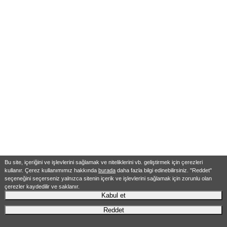
Bu site, içeriğini ve işlevlerini sağlamak ve niteliklerini vb. geliştirmek için çerezleri
kullanır. Çerez kullanımımız hakkında
burada
daha fazla bilgi edinebilirsiniz. "Reddet"
seçeneğini seçerseniz yalnızca sitenin içerik ve işlevlerini sağlamak için zorunlu olan
çerezler kaydedilir ve saklanır.
Kabul et
Reddet