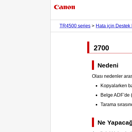
TR4500 series
Hata için Destek 
2700
Nedeni
Olası nedenler aras
Kopyalarken baz
Belge
ADF'de (
Tarama sırasın
Ne Yapaca