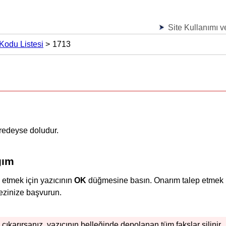
Site Kullanımı ve
Kodu Listesi
1713
redeyse doludur.
ğım
etmek için
yazıcının
OK
düğmesine basın.
Onarım talep etmek 
ezinize başvurun.
çıkarırsanız,
yazıcının
belleğinde depolanan tüm fakslar silinir.