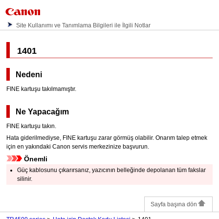
Site Kullanımı ve Tanımlama Bilgileri ile İlgili Notlar
1401
Nedeni
FINE kartuşu
takılmamıştır.
Ne Yapacağım
FINE kartuşu
takın.
Hata giderilmediyse,
FINE kartuşu
zarar görmüş olabilir.
Onarım talep etmek
için en yakındaki
Canon
servis merkezinize başvurun.
Önemli
Güç kablosunu çıkarırsanız,
yazıcının
belleğinde depolanan tüm fakslar
silinir.
Sayfa başına dön