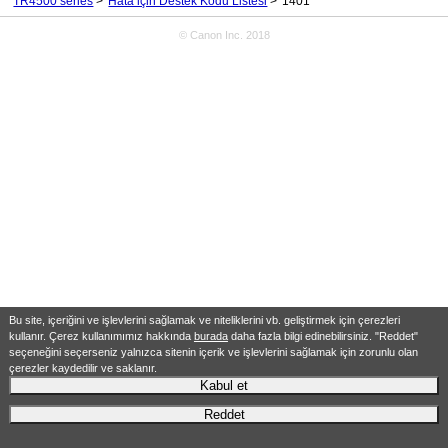
TR4500 series
Hata için Destek Kodu Listesi
1401
© Canon Inc. 2018
Bu site, içeriğini ve işlevlerini sağlamak ve niteliklerini vb. geliştirmek için çerezleri
kullanır. Çerez kullanımımız hakkında
burada
daha fazla bilgi edinebilirsiniz. "Reddet"
seçeneğini seçerseniz yalnızca sitenin içerik ve işlevlerini sağlamak için zorunlu olan
çerezler kaydedilir ve saklanır.
Kabul et
Reddet