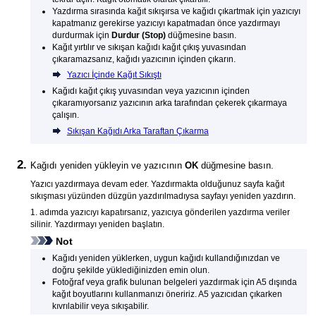
Yazdırma sırasında kağıt sıkışırsa ve kağıdı çıkartmak için
yazıcıyı
kapatmanız gerekirse
yazıcıyı
kapatmadan önce yazdırmayı
durdurmak için
Durdur
(Stop)
düğmesine basın.
Kağıt yırtılır ve sıkışan kağıdı
kağıt çıkış yuvasından
çıkaramazsanız, kağıdı
yazıcının
içinden çıkarın.
Yazıcı İçinde Kağıt Sıkıştı
Kağıdı
kağıt çıkış yuvasından
veya
yazıcının
içinden
çıkaramıyorsanız
yazıcının
arka tarafından çekerek çıkarmaya
çalışın.
Sıkışan Kağıdı Arka Taraftan Çıkarma
Kağıdı yeniden yükleyin ve
yazıcının
OK
düğmesine basın.
Yazıcı
yazdırmaya devam eder.
Yazdırmakta olduğunuz sayfa kağıt
sıkışması yüzünden düzgün yazdırılmadıysa sayfayı yeniden yazdırın.
1. adımda
yazıcıyı
kapatırsanız,
yazıcıya
gönderilen yazdırma veriler
silinir.
Yazdırmayı yeniden başlatın.
Not
Kağıdı yeniden yüklerken, uygun kağıdı kullandığınızdan ve
doğru şekilde yüklediğinizden emin olun.
Fotoğraf veya grafik bulunan belgeleri yazdırmak için A5 dışında
kağıt boyutlarını kullanmanızı öneririz.
A5
yazıcıdan
çıkarken
kıvrılabilir veya sıkışabilir.