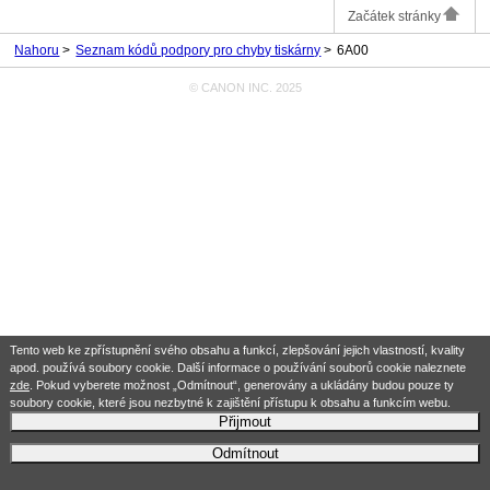
Začátek stránky
Nahoru
Seznam kódů podpory pro chyby tiskárny
6A00
© CANON INC. 2025
Tento web ke zpřístupnění svého obsahu a funkcí, zlepšování jejich vlastností, kvality
apod. používá soubory cookie. Další informace o používání souborů cookie naleznete
zde
. Pokud vyberete možnost „Odmítnout“, generovány a ukládány budou pouze ty
soubory cookie, které jsou nezbytné k zajištění přístupu k obsahu a funkcím webu.
Přijmout
Odmítnout