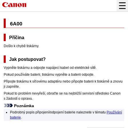
6A00
Příčina
Došlo k chybě tiskárny.
Jak postupovat?
Vypněte
tiskárnu
a odpojte napájecí kabel od elektrické sítě.
Pokud používáte baterii,
tiskárnu
vypněte a baterii odpojte.
Připojte
tiskárnu
k
síťovému adaptéru
nebo připojte baterii k
tiskárně
a znovu
ji zapněte.
Pokud to problém nevyřeší, obraťte se na nejbližší servisní středisko
Canon
s žádostí o opravu.
Poznámka
Podrobný popis připojení/odpojení baterie naleznete v tématu
Používání
baterie
.