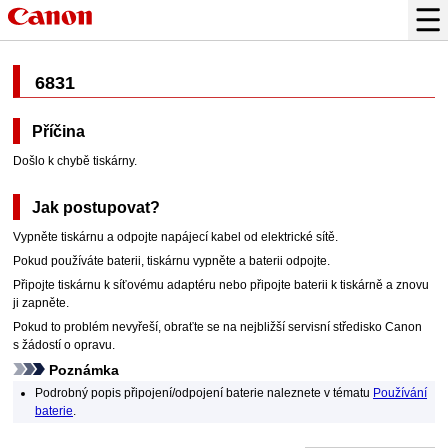
6831
Příčina
Došlo k chybě tiskárny.
Jak postupovat?
Vypněte
tiskárnu
a odpojte napájecí kabel od elektrické sítě.
Pokud používáte baterii,
tiskárnu
vypněte a baterii odpojte.
Připojte
tiskárnu
k
síťovému adaptéru
nebo připojte baterii k
tiskárně
a znovu
ji zapněte.
Pokud to problém nevyřeší, obraťte se na nejbližší servisní středisko
Canon
s žádostí o opravu.
Poznámka
Podrobný popis připojení/odpojení baterie naleznete v tématu
Používání
baterie
.