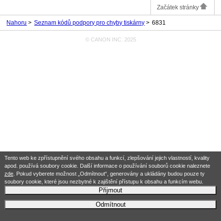
Začátek stránky
Nahoru
Seznam kódů podpory pro chyby tiskárny
6831
© CANON INC. 2025
Tento web ke zpřístupnění svého obsahu a funkcí, zlepšování jejich vlastností, kvality
apod. používá soubory cookie. Další informace o používání souborů cookie naleznete
zde
. Pokud vyberete možnost „Odmítnout“, generovány a ukládány budou pouze ty
soubory cookie, které jsou nezbytné k zajištění přístupu k obsahu a funkcím webu.
Přijmout
Odmítnout