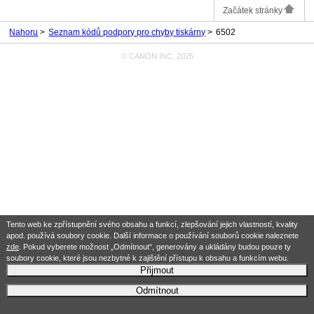
Začátek stránky
Nahoru
Seznam kódů podpory pro chyby tiskárny
6502
© CANON INC. 2025
Tento web ke zpřístupnění svého obsahu a funkcí, zlepšování jejich vlastností, kvality
apod. používá soubory cookie. Další informace o používání souborů cookie naleznete
zde
. Pokud vyberete možnost „Odmítnout“, generovány a ukládány budou pouze ty
soubory cookie, které jsou nezbytné k zajištění přístupu k obsahu a funkcím webu.
Přijmout
Odmítnout