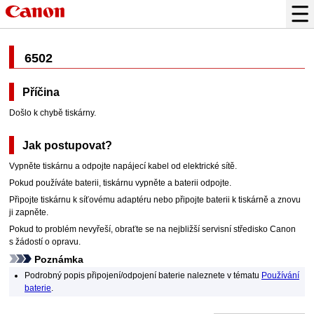
6502
Příčina
Došlo k chybě tiskárny.
Jak postupovat?
Vypněte
tiskárnu
a odpojte napájecí kabel od elektrické sítě.
Pokud používáte baterii,
tiskárnu
vypněte a baterii odpojte.
Připojte
tiskárnu
k
síťovému adaptéru
nebo připojte baterii k
tiskárně
a znovu
ji zapněte.
Pokud to problém nevyřeší, obraťte se na nejbližší servisní středisko
Canon
s žádostí o opravu.
Poznámka
Podrobný popis připojení/odpojení baterie naleznete v tématu
Používání
baterie
.