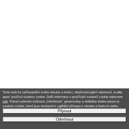
Tento web ke zpřístupnění svého obsahu a funkcí, zlepšování jejich vlastností, kvality
apod. používá soubory cookie. Další informace o používání souborů cookie naleznete
zde
. Pokud vyberete možnost „Odmítnout“, generovány a ukládány budou pouze ty
soubory cookie, které jsou nezbytné k zajištění přístupu k obsahu a funkcím webu.
Přijmout
Odmítnout