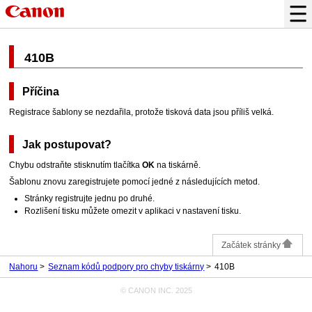
410B
Příčina
Registrace šablony se nezdařila, protože tisková data jsou příliš velká.
Jak postupovat?
Chybu odstraňte stisknutím tlačítka
OK
na
tiskárně
.
Šablonu znovu zaregistrujete pomocí jedné z následujících metod.
Stránky registrujte jednu po druhé.
Rozlišení tisku můžete omezit v aplikaci v nastavení tisku.
Začátek stránky
Nahoru
Seznam kódů podpory pro chyby tiskárny
410B
© CANON INC. 2025