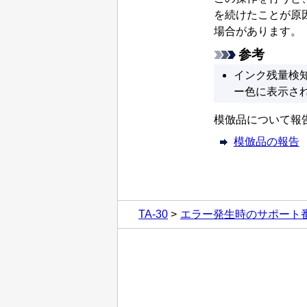
を続けたことが原
場合があります。
参考
インク残量検
ー色に表示さ
模倣品について報
模倣品の報告
TA-30
エラー発生時のサポート