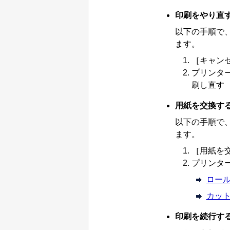
印刷をやり直
以下の手順で
ます。
［キャン
プリンタ
刷し直す
用紙を交換す
以下の手順で
ます。
［用紙を
プリンタ
ロー
カッ
印刷を続行す