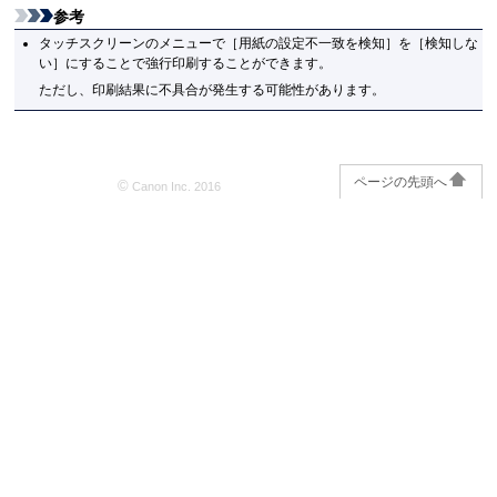
参考
タッチスクリーン
のメニューで
［
用紙の設定不一致を検知
］
を
［
検知しな
い
］
にすることで強行印刷することができます。
ただし、印刷結果に不具合が発生する可能性があります。
ページの先頭へ
©
Canon Inc. 2016