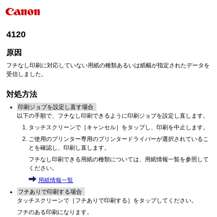
4120
原因
フチなし印刷に対応していない用紙の種類あるいは紙幅が指定されたデータを
受信しました。
対処方法
印刷ジョブを設定し直す場合
以下の手順で、フチなし印刷できるように印刷ジョブを設定し直します。
タッチスクリーン
で
［
キャンセル
］
をタップし、印刷を中止します。
ご使用のプリンター専用のプリンタードライバーが選択されているこ
とを確認し、印刷し直します。
フチなし印刷できる用紙の種類については、用紙情報一覧を参照して
ください。
用紙情報一覧
フチありで印刷する場合
タッチスクリーン
で
［
フチありで印刷する
］
をタップしてください。
フチのある印刷になります。