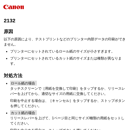
2132
原因
以下の原因により、テストプリントなどのプリンター内部データの印刷ができ
ません。
プリンターにセットされているロール紙のサイズが小さすぎます。
プリンターにセットされているカット紙のサイズまたは種類が異なりま
す。
対処方法
ロール紙の場合
タッチスクリーン
で
［
用紙を交換して印刷
］
をタップするか、
リリースレ
バー
を上げてから、適切なサイズの用紙に交換してください。
印刷を中止する場合は、
［
キャンセル
］
をタップするか、
ストップ
ボタン
を押してください。
カット紙の場合
リリースレバー
を上げて、1ページ目と同じサイズ/種類の用紙をセットし
てください。