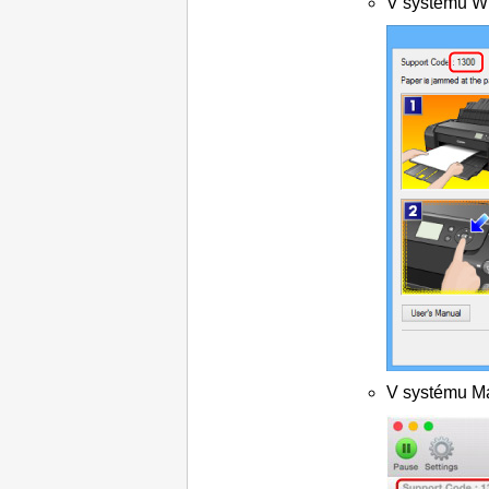
V systému
W
V systému
M