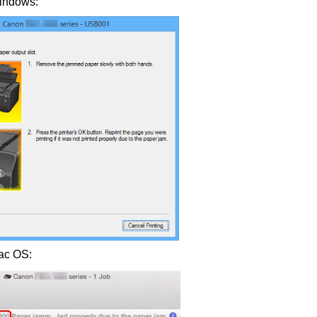
indows
:
ac OS
: