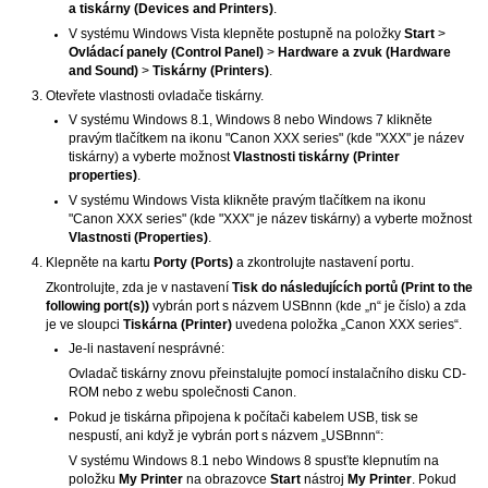
a tiskárny
(Devices and Printers)
.
V systému
Windows Vista
klepněte postupně na položky
Start
>
Ovládací panely
(Control Panel)
>
Hardware a zvuk
(Hardware
and Sound)
>
Tiskárny
(Printers)
.
Otevřete vlastnosti ovladače tiskárny.
V systému
Windows 8.1
,
Windows 8
nebo
Windows 7
klikněte
pravým tlačítkem na ikonu "Canon XXX series" (kde "XXX" je název
tiskárny
) a vyberte možnost
Vlastnosti tiskárny
(Printer
properties)
.
V systému
Windows Vista
klikněte pravým tlačítkem na ikonu
"Canon XXX series" (kde "XXX" je název
tiskárny
) a vyberte možnost
Vlastnosti
(Properties)
.
Klepněte na kartu
Porty
(Ports)
a zkontrolujte nastavení portu.
Zkontrolujte, zda je v nastavení
Tisk do následujících portů
(Print to the
following port(s))
vybrán port s názvem USBnnn (kde „n“ je číslo) a zda
je ve sloupci
Tiskárna
(Printer)
uvedena položka „Canon XXX series“.
Je-li nastavení nesprávné:
Ovladač tiskárny znovu přeinstalujte pomocí
instalačního disku CD-
ROM
nebo z webu společnosti
Canon
.
Pokud je
tiskárna
připojena k počítači kabelem
USB
, tisk se
nespustí, ani když je vybrán port s názvem „USBnnn“:
V systému
Windows 8.1
nebo
Windows 8
spusťte klepnutím na
položku
My Printer
na obrazovce
Start
nástroj
My Printer
.
Pokud