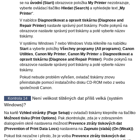
se na
úvodní
(Start)
obrazovce položka
My Printer
nezobrazuje,
vyberte ovládací tlačítko
Hledat
(Search)
a vyhledejte text „
My
Printer
“.
V nabídce
Diagnostikovat a opravit tiskárnu
(Diagnose and
Repair Printer)
nastavte správný port
tiskárny
.
Podle pokynů na
obrazovce nastavte správný port
tiskárny
a poté vyberte název
tiskárny
.
V systému
Windows 7
nebo
Windows Vista
klikněte na nabídku
Start
a vyberte položky
Všechny programy
(All programs)
,
Canon
Utilities
,
Canon My Printer
,
Canon My Printer
a
Diagnostikovat a
opravit tiskárnu
(Diagnose and Repair Printer)
.
Podle pokynů na
obrazovce nastavte správný port
tiskárny
a poté vyberte název
tiskárny
.
Pokud nebude problém vyřešen, ovladač tiskárny znovu
přeinstalujte pomocí
instalačního disku CD-ROM
nebo z webu
společnosti
Canon
.
Není velikost tištěných dat příliš velká (systém
Kontrola 14
Windows
)?
Na kartě
Vzhled stránky
(Page Setup)
v ovladači tiskárny klepněte na tlačítko
Možnosti tisku
(Print Options)
.
Pak zkontrolujte, zda je v zobrazeném
dialogovém okně nastavena možnost
Prevence ztráty tiskových dat
(Prevention of Print Data Loss)
nastavena na
Zapnuto (slabá)
(On (Weak))
.
Pokud tisk nezačne i přesto, že je volba
Prevence ztráty tiskových dat