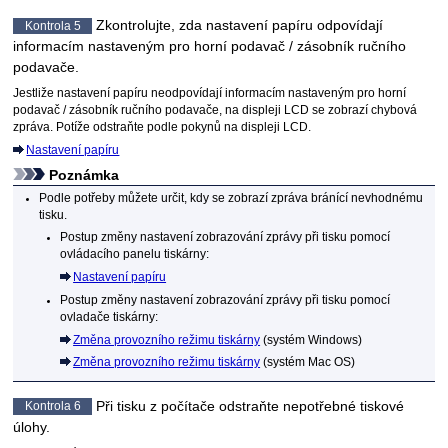
Zkontrolujte, zda nastavení papíru odpovídají
Kontrola 5
informacím nastaveným pro
horní podavač
/
zásobník ručního
podavače
.
Jestliže nastavení papíru neodpovídají informacím nastaveným pro
horní
podavač
/
zásobník ručního podavače
, na displeji
LCD
se zobrazí chybová
zpráva.
Potíže odstraňte podle pokynů na displeji
LCD
.
Nastavení papíru
Poznámka
Podle potřeby můžete určit, kdy se zobrazí zpráva bránící nevhodnému
tisku.
Postup změny nastavení zobrazování zprávy při tisku pomocí
ovládacího panelu
tiskárny
:
Nastavení papíru
Postup změny nastavení zobrazování zprávy při tisku pomocí
ovladače tiskárny:
Změna provozního režimu tiskárny
(systém
Windows
)
Změna provozního režimu tiskárny
(systém
Mac OS
)
Při tisku z počítače odstraňte nepotřebné tiskové
Kontrola 6
úlohy.