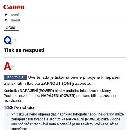
Domů
Hledat
UG001
Tisk se nespustí
Ověřte, zda je
tiskárna
pevně připojena k napájení
Kontrola 1
a stisknutím tlačítka
ZAPNOUT
(ON)
ji zapněte.
Kontrolka
NAPÁJENÍ
(POWER)
bliká v průběhu inicializace
tiskárny
.
Počkejte, než kontrolka
NAPÁJENÍ
(POWER)
přestane blikat a zůstane
rozsvícená.
Poznámka
Při tisku velkého objemu dat, například fotografií nebo jiné grafiky, může
zahájení tisku trvat déle.
Kontrolka
NAPÁJENÍ
(POWER)
bliká v době,
kdy počítač zpracovává data a odesílá je do
tiskárny
.
Počkejte, až se
spustí tisk.