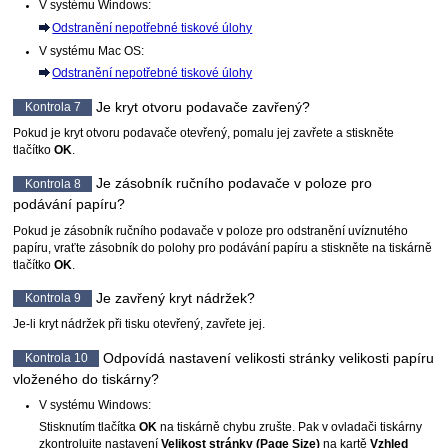
V systému
Windows
:
Odstranění nepotřebné tiskové úlohy
V systému
Mac OS
:
Odstranění nepotřebné tiskové úlohy
Je
kryt otvoru podavače
zavřený?
Kontrola 7
Pokud je
kryt otvoru podavače
otevřený, pomalu jej zavřete a stiskněte
tlačítko
OK
.
Je
zásobník ručního podavače
v poloze pro
Kontrola 8
podávání papíru?
Pokud je
zásobník ručního podavače
v poloze pro odstranění uvíznutého
papíru, vraťte zásobník do polohy pro podávání papíru a stiskněte na
tiskárně
tlačítko
OK
.
Je zavřený
kryt nádržek
?
Kontrola 9
Je-li
kryt nádržek
při tisku otevřený, zavřete jej.
Odpovídá nastavení velikosti stránky velikosti papíru
Kontrola 10
vloženého do
tiskárny
?
V systému
Windows
:
Stisknutím tlačítka
OK
na
tiskárně
chybu zrušte.
Pak v ovladači tiskárny
zkontrolujte nastavení
Velikost stránky
(Page Size)
na kartě
Vzhled