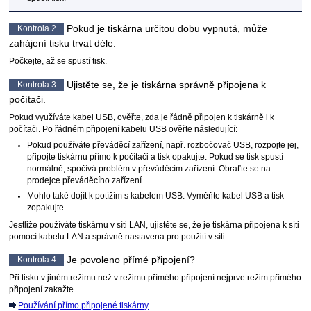
Pokud je
tiskárna
určitou dobu vypnutá, může
Kontrola 2
zahájení tisku trvat déle.
Počkejte, až se spustí tisk.
Ujistěte se, že je
tiskárna
správně připojena k
Kontrola 3
počítači.
Pokud využíváte kabel
USB
, ověřte, zda je řádně připojen k
tiskárně
i k
počítači.
Po řádném připojení kabelu
USB
ověřte následující:
Pokud používáte převáděcí zařízení, např. rozbočovač
USB
, rozpojte jej,
připojte
tiskárnu
přímo k počítači a tisk opakujte.
Pokud se tisk spustí
normálně, spočívá problém v převáděcím zařízení.
Obraťte se na
prodejce převáděcího zařízení.
Mohlo také dojít k potížím s kabelem
USB
.
Vyměňte kabel
USB
a tisk
zopakujte.
Jestliže používáte
tiskárnu
v síti LAN, ujistěte se, že je
tiskárna
připojena k síti
pomocí kabelu LAN a správně nastavena pro použití v síti.
Je povoleno přímé připojení?
Kontrola 4
Při tisku v jiném režimu než v režimu přímého připojení nejprve režim přímého
připojení zakažte.
Používání přímo připojené tiskárny