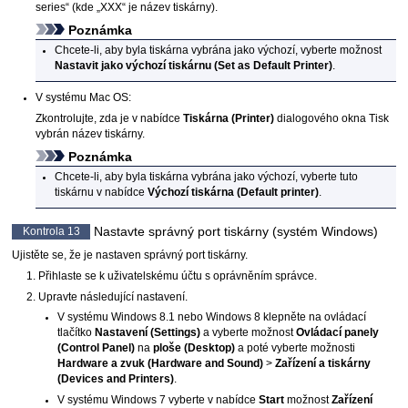
series“ (kde „XXX“ je název
tiskárny
).
Poznámka
Chcete-li, aby byla
tiskárna
vybrána jako výchozí, vyberte možnost
Nastavit jako výchozí tiskárnu
(Set as Default Printer)
.
V systému
Mac OS
:
Zkontrolujte, zda je v nabídce
Tiskárna
(Printer)
dialogového okna Tisk
vybrán název
tiskárny
.
Poznámka
Chcete-li, aby byla
tiskárna
vybrána jako výchozí, vyberte tuto
tiskárnu
v nabídce
Výchozí tiskárna
(Default printer)
.
Nastavte správný port
tiskárny
(systém
Windows
)
Kontrola 13
Ujistěte se, že je nastaven správný port
tiskárny
.
Přihlaste se k uživatelskému účtu s oprávněním správce.
Upravte následující nastavení.
V systému
Windows 8.1
nebo
Windows 8
klepněte na ovládací
tlačítko
Nastavení
(Settings)
a vyberte možnost
Ovládací panely
(Control Panel)
na
ploše
(Desktop)
a poté vyberte možnosti
Hardware a zvuk
(Hardware and Sound)
>
Zařízení a tiskárny
(Devices and Printers)
.
V systému
Windows 7
vyberte v nabídce
Start
možnost
Zařízení