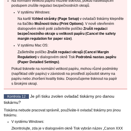
Na normální velikost papíru můžete tisknout, pokud následujícím
postupem zrušíte regulaci bezpečnostních okrajů.
V systému
Windows
:
Na kartě
Vzhled stránky
(Page Setup)
v ovladači tiskárny klepněte
na tlačítko
Možnosti tisku
(Print Options)
.
V nově otevřeném
dialogovém okně poté zaškrtněte políčko
Zrušit regulaci
bezpečnostního okraje u velikosti papíru
(Cancel the safety
margin regulation for paper size)
.
V systému
Mac OS
:
Zaškrtněte políčko
Zrušit regulaci okrajů
(Cancel Margin
Regulation)
v dialogovém okně Tisk
Podrobná nastav. papíru
(Paper Detailed Settings)
.
Pokud tisknete na normální velikost papíru, mohou různé podmínky
(například otěr papíru) v závislosti na prostředí způsobit skvrny na
papíru nebo zhoršení kvality tisku.
Doporučujeme tisknout na papír
s širokými okraji.
Je při tisku zvolen ovladač tiskárny pro danou
Kontrola 12
tiskárnu
?
Tiskárna
nebude pracovat správně, používáte-li ovladač tiskárny pro jinou
tiskárnu
.
V systému
Windows
:
Zkontrolujte, zda je v dialogovém okně Tisk vybrán název „Canon XXX