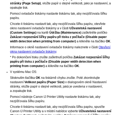
stránky
(Page Setup)
, vložte papír o stejné velikosti, jako je nastavení, a
opakujte tisk.
Pomocí ovladače tiskárny nastavte
tiskárnu
tak, aby nezjišťovala šířku
papíru.
Chcete-li
tiskárnu
nastavit tak, aby nezjišťovala šířku papíru, otevřete
okno nastavení ovladače tiskárny a v části
Uživatelská nastavení
(Custom Settings)
na kartě
Údržba
(Maintenance)
zaškrtněte políčko
Zakázat rozpoznání šířky papíru při tisku z počítače
(Disable paper
width detection when printing from computer)
a klikněte na tlačítko
OK
.
Informace o okně nastavení ovladače tiskárny naleznete v části
Otevření
okna nastavení ovladače tiskárny
.
* Po dokončení tisku zrušte zaškrtnutí políčka
Zakázat rozpoznání šířky
papíru při tisku z počítače
(Disable paper width detection when
printing from computer)
a klikněte na tlačítko
OK
.
V systému
Mac OS
:
Stisknutím tlačítka
OK
na
tiskárně
chybu zrušte.
Poté zkontrolujte
nastavení
Velikost papíru
(Paper Size)
v dialogovém okně Nastavení
stránky, vložte papír o stejné velikosti, jaká je uvedena v nastavení,
a zopakujte tisk.
Pomocí nástroje
Canon IJ Printer Utility
nastavte
tiskárnu
tak, aby
nezjišťovala šířku papíru.
Chcete-li
tiskárnu
nastavit tak, aby nezjišťovala šířku papíru, spusťte
Canon IJ Printer Utility
a v místní nabídce vyberte
Uživatelská nastavení