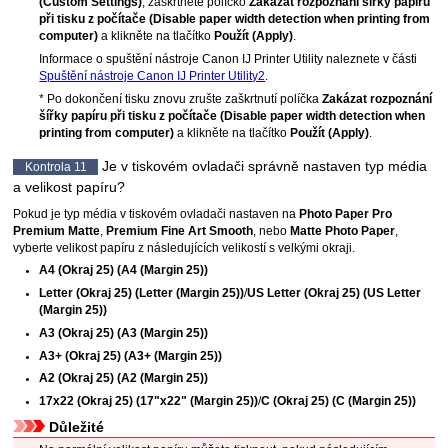
(Custom Settings)
, zaškrtněte políčko
Zakázat rozpoznání šířky papíru
při tisku z počítače
(Disable paper width detection when printing from
computer)
a klikněte na tlačítko
Použít
(Apply)
.
Informace o spuštění nástroje
Canon IJ Printer Utility
naleznete v části
Spuštění nástroje Canon IJ Printer Utility2
.
* Po dokončení tisku znovu zrušte zaškrtnutí políčka
Zakázat rozpoznání
šířky papíru při tisku z počítače
(Disable paper width detection when
printing from computer)
a klikněte na tlačítko
Použít
(Apply)
.
Je v tiskovém ovladači správně nastaven typ média
Kontrola 11
a velikost papíru?
Pokud je typ média v tiskovém ovladači nastaven na
Photo Paper Pro
Premium Matte
,
Premium Fine Art Smooth
, nebo
Matte Photo Paper
,
vyberte velikost papíru z následujících velikostí s velkými okraji.
A4 (Okraj 25)
(A4 (Margin 25))
Letter (Okraj 25)
(Letter (Margin 25))
/
US Letter (Okraj 25)
(US Letter
(Margin 25))
A3 (Okraj 25)
(A3 (Margin 25))
A3+ (Okraj 25)
(A3+ (Margin 25))
A2 (Okraj 25)
(A2 (Margin 25))
17x22 (Okraj 25)
(17"x22" (Margin 25))
/
C (Okraj 25)
(C (Margin 25))
Důležité