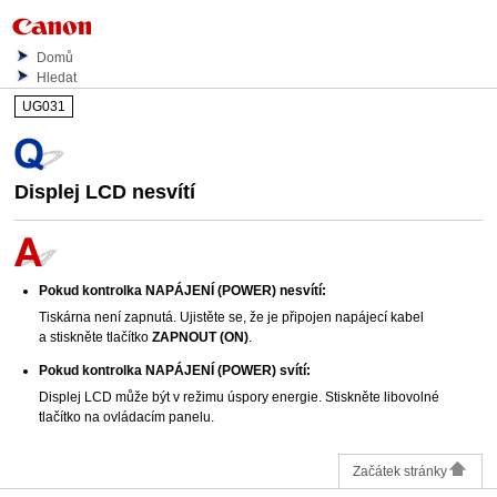
Domů
Hledat
UG031
Displej
LCD
nesvítí
Pokud kontrolka
NAPÁJENÍ
(POWER)
nesvítí:
Tiskárna
není zapnutá.
Ujistěte se, že je připojen napájecí kabel
a stiskněte tlačítko
ZAPNOUT
(ON)
.
Pokud kontrolka
NAPÁJENÍ
(POWER)
svítí:
Displej
LCD
může být v režimu úspory energie.
Stiskněte libovolné
tlačítko na
ovládacím panelu
.
Začátek stránky