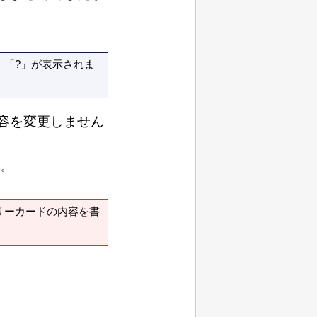
「?」が表示されま
容を変更しません
い。
リーカードの内容を書