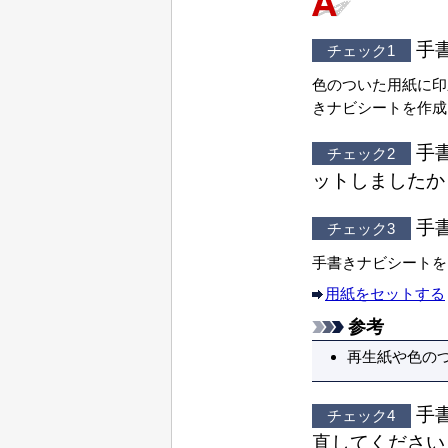
手
チェック1
色のついた用紙に印
きナビシートを作成
手
チェック2
ットしましたか
手
チェック3
手書きナビシートを
用紙をセットする
参考
再生紙や色の
手
チェック4
直してください