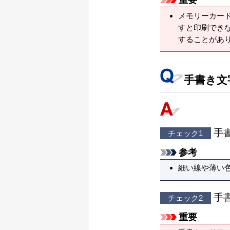
メモリーカー
すと印刷でき
することがあ
手書き文
手
チェック1
参考
細い線や薄い
手
チェック2
重要