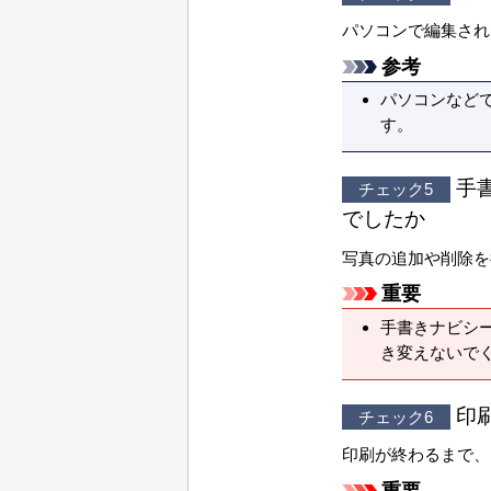
パソコンで編集され
参考
パソコンなど
す。
手
チェック5
でしたか
写真の追加や削除を
重要
手書きナビシ
き変えないで
印
チェック6
印刷が終わるまで、
重要