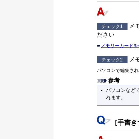
メ
チェック1
ださい
メモリーカードを
メ
チェック2
パソコンで編集され
参考
パソコンなど
れます。
［
手書き