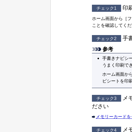
印
チェック1
ホーム画面から［
フ
ことを確認してくだ
手
チェック2
参考
手書きナビシ
うまく印刷で
ホーム画面か
ビシートを印
メ
チェック3
ださい
メモリーカードを
メ
チェック4