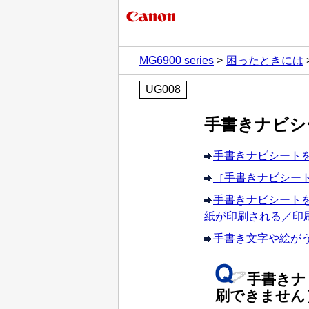
MG6900 series
困ったときには
UG008
手書きナビシ
手書きナビシート
［
手書きナビシー
手書きナビシート
紙が印刷される／印
手書き文字や絵が
手書きナ
刷できません