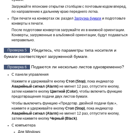
Загружайте японские открытки столбцом с почтовым кодом вперед,
по направлению к дальнему краю
переднего лотка
.
При печати на конвертах см. раздел
Загрузка бумаги
и подготовьте
конверты к печати.
После подготовки конвертов загружайте их в книжной ориентации.
Конверты, загруженные в альбомной ориентации, будут подаваться
неправильно.
Убедитесь, что параметры типа носителя и
Проверка 5
бумаги соответствуют загруженной бумаге.
Подаются ли несколько листов одновременно?
Проверка 6
С
панели управления
Нажмите и удерживайте кнопку
Стоп
(Stop)
, пока индикатор
Аварийный сигнал
(Alarm)
не мигнет 12 раз, отпустите кнопку,
затем нажмите кнопку
Цветной
(Color)
, чтобы включить функцию
предотвращения подачи двух листов бумаги.
Чтобы выключить функцию «Предотвр. двойной подачи бум.»,
нажмите и удерживайте кнопку
Стоп
(Stop)
, пока индикатор
Аварийный сигнал
(Alarm)
не мигнет 12 раз, отпустите кнопку,
затем нажмите кнопку
Черный
(Black)
.
С компьютера
Для
Windows
: