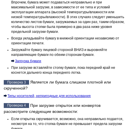
Впрочем, бумага может подаваться неправильно и при
максимальной загрузке, в зависимости от ее типа и условий
эксплуатации аппарата (высокой температуры/влажности или
низкой температуры/влажности).
В этих случаях следует уменьшить
количество листов бумаги, загружаемых за один раз, таким образом,
чтобы высота стопки была примерно в два раза ниже уровня
предельной загрузки бумаги.
Всегда укладывайте бумагу в книжной ориентации независимо от
ориентации печати.
Загружайте бумагу лицевой стороной ВНИЗ и выровняйте
направляющие бумаги по обеим сторонам бумаги.
Загрузка бумаги
При загрузке вставляйте стопку бумаги, пока передний край не
коснется дальнего конца
переднего лотка
.
Является ли бумага слишком плотной или
Проверка 3
скрученной?
Типы носителей, непригодные для использования
При загрузке открыток или конвертов
Проверка 4
рассмотрите следующие возможности:
Если открытка скручивается, возможно, она неправильно подается,
несмотря на то, что стопка бумаги не превышает предела загрузки
бумаги.