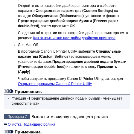
Откройте окно настройки драйвера принтера и выберите
параметр
Специальные параметры
(Custom Settings)
на
вкладке
Обслуживание
(Maintenance)
, установите флажок
Предотвращение двойной подачи бумаги
(Prevent paper
double-feed)
, затем щелкните
OK
.
Сведения об открытии окна настройки драйвера принтера см. в
разделе
Как открыть окно настройки драйвера принтера
.
Для
Mac OS
:
В программе
Canon IJ Printer Utility
, выберите
Специальные
параметры
(Custom Settings)
во всплывающем меню,
установите флажок
Предотвращение двойной подачи бумаги
(Prevent paper double-feed)
и нажмите кнопку
Применить
(Apply)
.
Чтобы запустить программу
Canon IJ Printer Utility
, см. раздел
Открытие программы Canon IJ Printer Utility
.
Примечание.
Функция «Предотвращение двойной подачи бумаги» уменьшает
скорость печати.
Выполните очистку
подающего ролика
.
Проверка 7
Очистка Подающего ролика
Примечание.