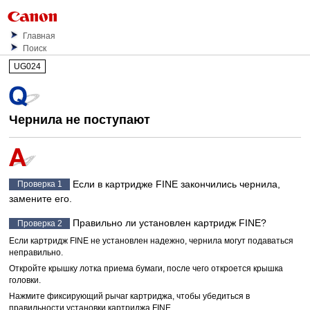
Главная
Поиск
UG024
Чернила не поступают
Если в
картридже FINE
закончились чернила,
Проверка 1
замените его.
Правильно ли установлен
картридж FINE
?
Проверка 2
Если
картридж FINE
не установлен надежно, чернила могут подаваться
неправильно.
Откройте
крышку лотка приема бумаги
, после чего откроется
крышка
головки
.
Нажмите
фиксирующий рычаг картриджа
, чтобы убедиться в
правильности установки
картриджа FINE
.