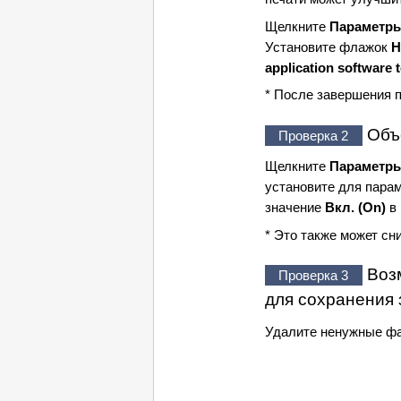
Щелкните
Параметры
Установите флажок
Н
application software 
* После завершения п
Объ
Проверка 2
Щелкните
Параметры
установите для пара
значение
Вкл.
(On)
в 
* Это также может сни
Воз
Проверка 3
для сохранения 
Удалите ненужные фа