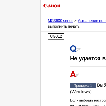
MG3600 series
Устранение неп
выполнить печать
UG012
Не удается 
Выб
Проверка 1
(Windows)
Если выбрать настро
печати может улучши