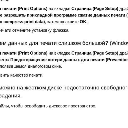
 печати
(Print Options)
на вкладке
Страница
(Page Setup)
драй
е разрешать прикладной программе сжатие данных печати
to compress print data)
, затем щелкните
OK
.
ечати отмените установку флажка.
ем данных для печати слишком большой? (Windo
 печати
(Print Options)
на вкладке
Страница
(Page Setup)
драй
метра
Предотвращение потери данных для печати
(Prevention
появившемся диалоговом окне.
зить качество печати.
можно на жестком диске недостаточно свободног
задания.
йлы, чтобы освободить дисковое пространство.