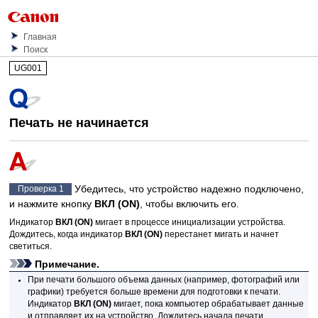
Главная
Поиск
UG001
Печать не начинается
Убедитесь, что
устройство
надежно подключено,
Проверка 1
и нажмите кнопку
ВКЛ
(ON)
, чтобы включить его.
Индикатор
ВКЛ
(ON)
мигает в процессе инициализации
устройства
.
Дождитесь, когда индикатор
ВКЛ
(ON)
перестанет мигать и начнет
светиться.
Примечание.
При печати большого объема данных (например, фотографий или
графики) требуется больше времени для подготовки к печати.
Индикатор
ВКЛ
(ON)
мигает, пока компьютер обрабатывает данные
и отправляет их на
устройство
.
Дождитесь начала печати.