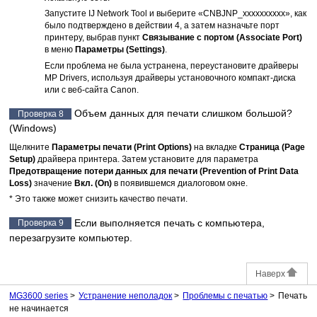
Запустите
IJ Network Tool
и выберите «CNBJNP_xxxxxxxxxx», как
было подтверждено в действии 4, а затем назначьте порт
принтеру
, выбрав пункт
Связывание с портом
(Associate Port)
в меню
Параметры
(Settings)
.
Если проблема не была устранена, переустановите драйверы
MP Drivers
, используя драйверы
установочного компакт-диска
или с веб-сайта
Canon
.
Объем данных для печати слишком большой?
Проверка 8
(Windows)
Щелкните
Параметры печати
(Print Options)
на вкладке
Страница
(Page
Setup)
драйвера принтера.
Затем установите для параметра
Предотвращение потери данных для печати
(Prevention of Print Data
Loss)
значение
Вкл.
(On)
в появившемся диалоговом окне.
* Это также может снизить качество печати.
Если выполняется печать с компьютера,
Проверка 9
перезагрузите компьютер.
Наверх
MG3600 series
Устранение неполадок
Проблемы с печатью
Печать
не начинается