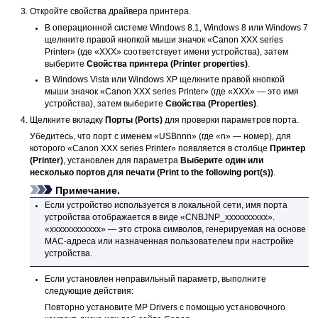
Откройте свойства драйвера принтера.
В операционной системе
Windows 8.1
,
Windows 8
или
Windows 7
щелкните правой кнопкой мыши значок «Canon XXX series
Printer» (где «XXX» соответствует имени
устройства
), затем
выберите
Свойства принтера
(Printer properties)
.
В
Windows Vista
или
Windows XP
щелкните правой кнопкой
мыши значок «Canon XXX series Printer» (где «XXX» — это имя
устройства
), затем выберите
Свойства
(Properties)
.
Щелкните вкладку
Порты
(Ports)
для проверки параметров порта.
Убедитесь, что порт с именем «USBnnn» (где «n» — номер), для
которого «Canon XXX series Printer» появляется в столбце
Принтер
(Printer)
, установлен для параметра
Выберите один или
несколько портов для печати
(Print to the following port(s))
.
Примечание.
Если
устройство
используется в локальной сети, имя порта
устройства
отображается в виде «CNBJNP_xxxxxxxxxx».
«xxxxxxxxxxxx» — это строка символов, генерируемая на основе
MAC-адреса или назначенная пользователем при настройке
устройства
.
Если установлен неправильный параметр, выполните
следующие действия:
Повторно установите
MP Drivers
с помощью
установочного