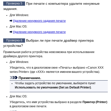
При печати с компьютера удалите ненужные
Проверка 5
задания.
Для
Windows
:
Удаление ненужного задания печати
Для
Mac OS
:
Удаление ненужного задания печати
Выбран ли при печати драйвер принтера
Проверка 6
устройства
?
Правильная работа
устройства
невозможна при использовании
драйвера другого
принтера
.
Для
Windows
:
Убедитесь, что в диалоговом окне «Печать» выбрано «Canon XXX
series Printer» (где «XXX» является именем вашего
устройства
).
Примечание.
Чтобы задать
устройство
по умолчанию, выберите пункт
Использовать по умолчанию
(Set as Default Printer)
.
Для
Mac OS
:
Убедитесь, что имя
устройства
выбрано в разделе
Принтер
(Printer)
в диалоговом окне печати.