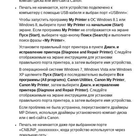
компакт-диска
или веб-сайта
Canon
.
Печать не начинается, хотя
устройство
подключено к
компьютеру с помощью
USB
-кабеля и выбран порт «USBnnn»:
Чтобы запустить программу
My Printer
в ОС
Windows 8.1
или
Windows 8
, выберите пункт
My Printer
на
начальном
(Start)
экране.
Если программа
My Printer
не отображается на экране
Пуск
(Start)
, выберите чудо-кнопку
Поиск
(Search)
и выполните
поиск фразы «
My Printer
».
Установите правильный порт
принтера
в пункте
Диагн. и
исправление принтера
(Diagnose and Repair Printer)
.
Следуйте
отображаемым на экране инструкциям для установки
правильного порта
принтера
, а затем выберите имя
устройства
.
В операционной системе
Windows 7
,
Windows Vista
или
Windows
XP
щелкните
Пуск
(Start)
и последовательно выберите
Все
программы
(All programs)
,
Canon Utilities
,
Canon My Printer
,
Canon My Printer
, затем выберите
Диагн. и исправление
принтера
(Diagnose and Repair Printer)
.
Следуйте
отображаемым на экране инструкциям для установки
правильного порта
принтера
, а затем выберите имя
устройства
.
Если проблема не была устранена, переустановите драйверы
MP Drivers
, используя драйверы
установочного компакт-диска
или с веб-сайта
Canon
.
Печать не начинается даже при выбранном порте
«CNBJNP_xxxxxxxxxx», когда
устройство
используется через
локальную сеть: