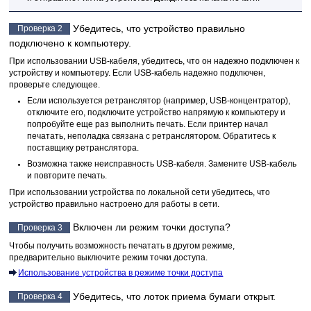
Убедитесь, что
устройство
правильно
Проверка 2
подключено к компьютеру.
При использовании
USB
-кабеля, убедитесь, что он надежно подключен к
устройству
и компьютеру.
Если
USB
-кабель надежно подключен,
проверьте следующее.
Если используется ретранслятор (например,
USB
-концентратор),
отключите его, подключите
устройство
напрямую к компьютеру и
попробуйте еще раз выполнить печать.
Если принтер начал
печатать, неполадка связана с ретранслятором.
Обратитесь к
поставщику ретранслятора.
Возможна также неисправность
USB
-кабеля.
Замените
USB
-кабель
и повторите печать.
При использовании
устройства
по локальной сети убедитесь, что
устройство
правильно настроено для работы в сети.
Включен ли режим точки доступа?
Проверка 3
Чтобы получить возможность печатать в другом режиме,
предварительно выключите режим точки доступа.
Использование устройства в режиме точки доступа
Убедитесь, что
лоток приема бумаги
открыт.
Проверка 4