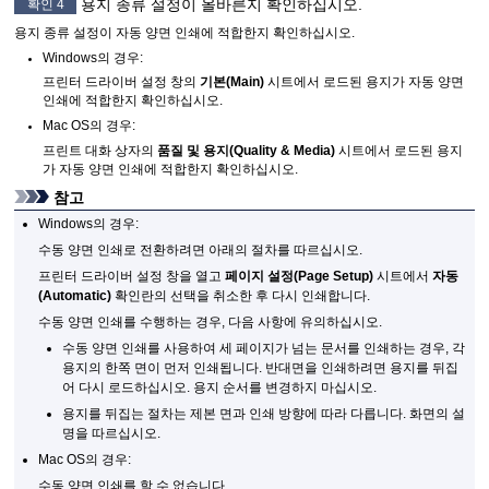
용지 종류 설정이 올바른지 확인하십시오.
확인 4
용지 종류 설정이 자동 양면 인쇄에 적합한지 확인하십시오.
Windows
의 경우:
프린터 드라이버 설정 창의
기본
(Main)
시트에서 로드된 용지가 자동 양면
인쇄에 적합한지 확인하십시오.
Mac OS
의 경우:
프린트 대화 상자의
품질 및 용지
(Quality & Media)
시트에서 로드된 용지
가 자동 양면 인쇄에 적합한지 확인하십시오.
참고
Windows
의 경우:
수동 양면 인쇄로 전환하려면 아래의 절차를 따르십시오.
프린터 드라이버 설정 창을 열고
페이지 설정
(Page Setup)
시트에서
자동
(Automatic)
확인란의 선택을 취소한 후 다시 인쇄합니다.
수동 양면 인쇄를 수행하는 경우, 다음 사항에 유의하십시오.
수동 양면 인쇄를 사용하여 세 페이지가 넘는 문서를 인쇄하는 경우, 각
용지의 한쪽 면이 먼저 인쇄됩니다.
반대면을 인쇄하려면 용지를 뒤집
어 다시 로드하십시오.
용지 순서를 변경하지 마십시오.
용지를 뒤집는 절차는 제본 면과 인쇄 방향에 따라 다릅니다.
화면의 설
명을 따르십시오.
Mac OS
의 경우:
수동 양면 인쇄를 할 수 없습니다.