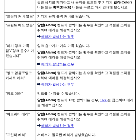
걸린 용지를 제거하고 새 용지를 로드한 후
기기
의
컬러
(Color)
버튼 또는
흑백
(Black)
버튼을 누르고 다시 인쇄해 보십시오.
"프린터 커버 열림"
기기
의
용지 출력 커버
를 닫습니다.
"프린트 헤드 없음"
알람
(Alarm)
램프가 깜박이는 횟수를 확인하고 적절한 조치를
취하여 에러를 해결하십시오.
에러가 발생하는 경우
"폐기 탱크 가득
잉크 흡수기가 거의 가득 찼습니다.
참"
/
"잉크 흡수기가
알람
(Alarm)
램프가 깜박이는 횟수를 확인하고 적절한 조치를
찼습니다"
취하여 에러를 해결하십시오.
에러가 발생하는 경우
"잉크 없음"
/
"잉크
알람
(Alarm)
램프가 깜박이는 횟수를 확인하고 적절한 조치를
카세트 에러"
취하여 에러를 해결하십시오.
에러가 발생하는 경우
"잉크 에러"
잉크를 다 썼을 수 있습니다.
알람
(Alarm)
램프가 13번 깜박이는 경우,
1686
을 참조하여 에러
를 해결하십시오.
"하드웨어 에러"
알람
(Alarm)
램프가 깜박이는 횟수를 확인하고 적절한 조치를
취하여 에러를 해결하십시오.
에러가 발생하는 경우
"프린터 에러"
서비스가 필요한 에러가 발생했습니다.