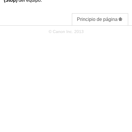
(Stop)
del
equipo
.
Principio de página
© Canon Inc. 2013