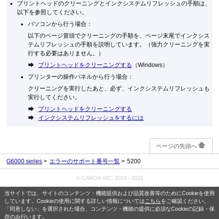
プリントヘッドのクリーニングとインクシステムリフレッシュの手順は、
以下を参照してください。
パソコンから行う場合
：
以下のページ冒頭でクリーニングの手順を、ページ末尾でインクシス
テムリフレッシュの手順を説明しています。
（強力クリーニングを実
行する必要はありません。）
プリントヘッドをクリーニングする
（
Windows
）
プリンターの操作パネルから行う場合
：
クリーニングを実行したあと、必ず、インクシステムリフレッシュも
実行してください。
プリントヘッドをクリーニングする
インクシステムリフレッシュをするには
ページの先頭へ
G6000 series
エラーのサポート番号一覧
5200
© CANON INC. 2019 - 2021
当サイトでは、サイトのコンテンツ・機能提供および品質改善等のためにCookieを使用
しています。Cookieの使用に関する詳しい情報については
こちら
をご確認ください。
「同意しない」を選択された場合、コンテンツ・機能の提供に必須なCookieの記録・保
存のみ行います。