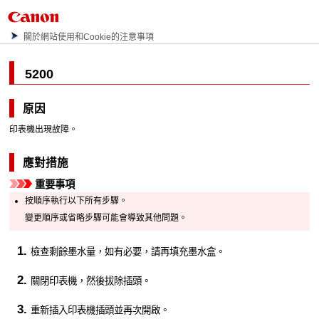
關於網站使用和Cookie的注意事項
5200
原因
印表機出現故障。
應對措施
重要事項
按順序執行以下所有步驟。
變更順序或省略步驟可能會導致其他問題。
檢查剩餘墨水量，如有必要，請再填充
墨水盒
。
關閉
印表機
，然後拔除插頭。
重新插入
印表機
插頭並再次開啟。