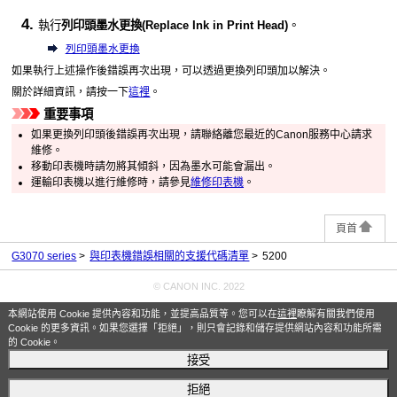
執行
列印頭墨水更換
(Replace Ink in Print Head)
。
列印頭墨水更換
如果執行上述操作後錯誤再次出現，可以透過更換
列印頭
加以解決。
關於詳細資訊，請按一下
這裡
。
重要事項
如果更換
列印頭
後錯誤再次出現，請聯絡離您最近的
Canon
服務中心請求
維修。
移動
印表機
時請勿將其傾斜，因為墨水可能會漏出。
運輸
印表機
以進行維修時，請參見
維修印表機
。
頁首
G3070 series
與印表機錯誤相關的支援代碼清單
5200
© CANON INC. 2022
本網站使用 Cookie 提供內容和功能，並提高品質等。您可以在
這裡
瞭解有關我們使用
Cookie 的更多資訊。如果您選擇「拒絕」，則只會記錄和儲存提供網站內容和功能所需
的 Cookie。
接受
拒絕