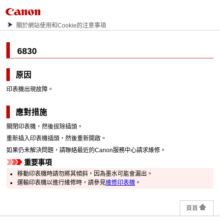
關於網站使用和Cookie的注意事項
6830
原因
印表機出現故障。
應對措施
關閉
印表機
，然後拔除插頭。
重新插入
印表機
插頭，然後重新開啟。
如果仍未解決問題，請聯絡最近的
Canon
服務中心請求維修。
重要事項
移動
印表機
時請勿將其傾斜，因為墨水可能會漏出。
運輸
印表機
以進行維修時，請參見
維修印表機
。
頁首