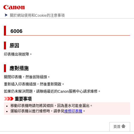
關於網站使用和Cookie的注意事項
6006
原因
印表機出現故障。
應對措施
關閉
印表機
，然後拔除插頭。
重新插入
印表機
插頭，然後重新開啟。
如果仍未解決問題，請聯絡最近的
Canon
服務中心請求維修。
重要事項
移動
印表機
時請勿將其傾斜，因為墨水可能會漏出。
運輸
印表機
以進行維修時，請參見
維修印表機
。
頁首