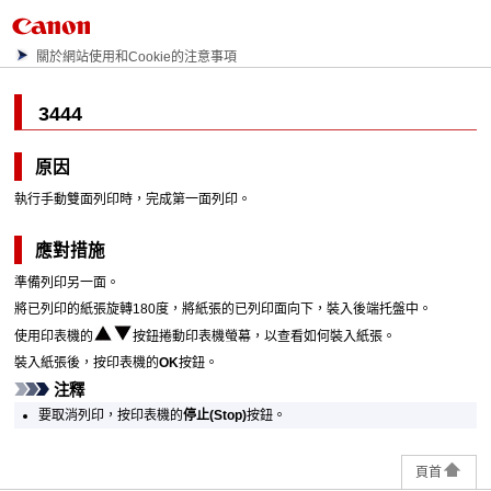
關於網站使用和Cookie的注意事項
3444
原因
執行手動雙面列印時，完成第一面列印。
應對措施
準備列印另一面。
將已列印的紙張旋轉180度，將紙張的已列印面向下，裝入
後端托盤
中。
使用
印表機
的
按鈕捲動
印表機
螢幕，以查看如何裝入紙張。
裝入紙張後，按
印表機
的
OK
按鈕。
注釋
要取消列印，按
印表機
的
停止
(Stop)
按鈕。
頁首